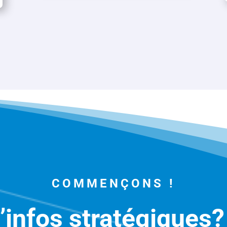
COMMENÇONS !
’infos stratégiques?