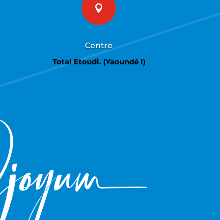

Centre
Total Etoudi. (Yaoundé I)