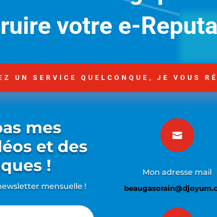
ruire votre e-Reputa
Z UN SERVICE QUELCONQUE, JE VOUS R
pas mes

déos et des
iques !
Mon adresse mail
ewsletter mensuelle !
beaugasorain@djoyum.