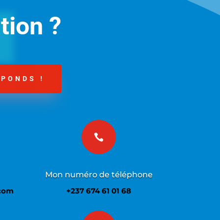
tion ?
ÉPONDS !

Mon numéro de téléphone
com
+237 674 61 01 68