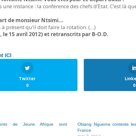
une instance : la conférence des chefs d’Etat. C’est là q
part de monsieur Ntsimi…
s à présent qu’il doit faire la rotation. (…)
, le 15 avril 2012) et retranscrits par B-O.D.
nt ICI
Twitter
Link
0
0
ents de Jeune Afrique sont
Obiang Nguema conteste les
France