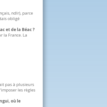
çais, ndlr), parce
tais obligé
c et de la Béac ?
r la France. La
ait pas à plusieurs
’imposer les règles
ngui, où le