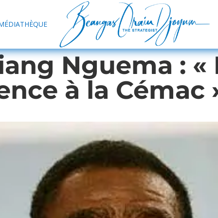
MÉDIATHÈQUE
ang Nguema : « Il
ence à la Cémac 