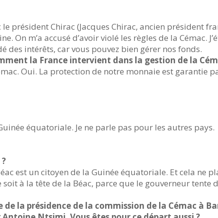
 le président Chirac (Jacques Chirac, ancien président fran
e. On m’a accusé d’avoir violé les règles de la Cémac. J’é
é des intérêts, car vous pouvez bien gérer nos fonds.
mment la France intervient dans la gestion de la Céma
ac. Oui. La protection de notre monnaie est garantie pa
Guinée équatoriale. Je ne parle pas pour les autres pays.
 ?
Béac est un citoyen de la Guinée équatoriale. Et cela ne pl
oit à la tête de la Béac, parce que le gouverneur tente d
te de la présidence de la commission de la Cémac à Ba
Antoine Ntsimi. Vous êtes pour ce départ aussi ?