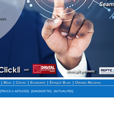
|
|
|
|
|
Béac
Cémac
Economie
Époque Blog
Obiang Nguema
[TRUCS et ASTUCES]
[DIAGNOS’TIC]
[ACTUALITES]