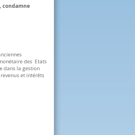
ac, condamne
 anciennes
monétaire des
Etats
e dans la gestion
 revenus et intérêts