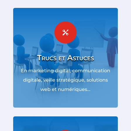

Trucs et Astuces
En marketing digital, communication
digitale, veille stratégique, solutions
web et numériques…