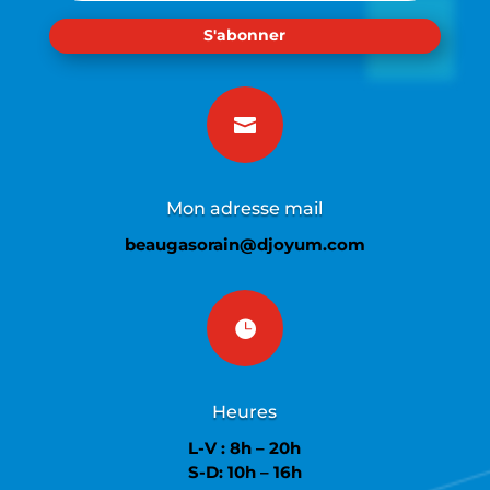
S'abonner

Mon adresse mail
beaugasorain@djoyum.com

Heures
L-V : 8h – 20h
S-D: 10h – 16h