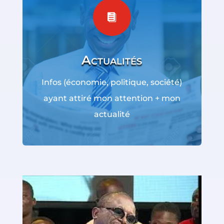

Actualités
Infos (économie, politique, société)
ayant attiré mon attention + mon
actualité