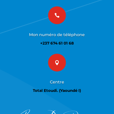

Mon numéro de téléphone
+237 674 61 01 68

Centre
Total Etoudi. (Yaoundé I)