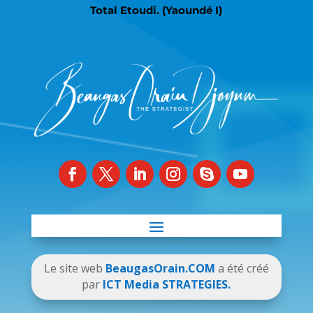
Total Etoudi. (Yaoundé I)
Le site web
BeaugasOrain.COM
a été créé
par
ICT Media STRATEGIES.