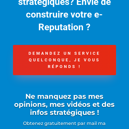
stratégiques? Envie de
construire votre e-
Reputation ?
DEMANDEZ UN SERVICE
QUELCONQUE, JE VOUS
RÉPONDS !
Ne manquez pas mes
opinions, mes vidéos et des
infos stratégiques !
Obtenez gratuitement par mail ma