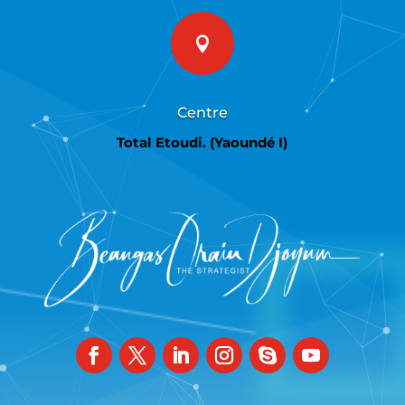

Centre
Total Etoudi. (Yaoundé I)