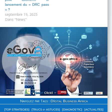
lancement du « DRC pass
» ?
septembre 19, 2025
Dans "News"
Naviguez par Tags :
DIgital Business Africa
[TOP STRATEGIES]
[TRUCS et ASTUCES]
[DIAGNOS’TIC]
[ACTUALITES]