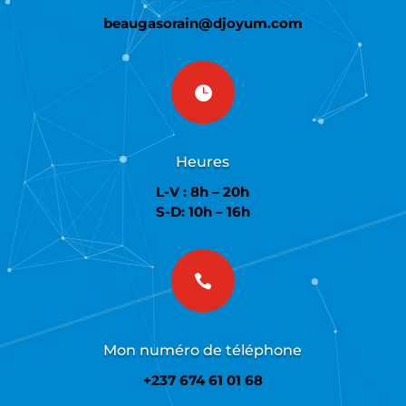
beaugasorain@djoyum.com

Heures
L-V : 8h – 20h
S-D: 10h – 16h

Mon numéro de téléphone
+237 674 61 01 68