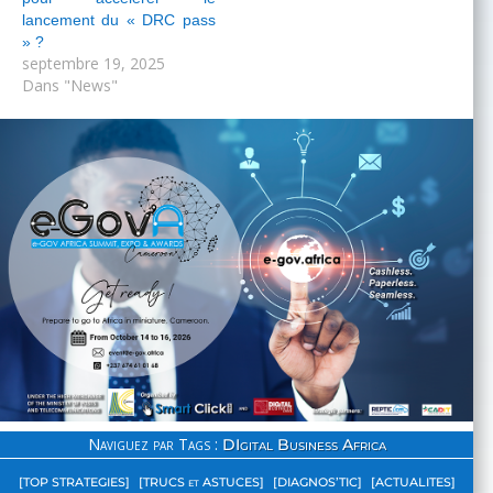
lancement du « DRC pass
» ?
septembre 19, 2025
Dans "News"
Naviguez par Tags :
DIgital Business Africa
[TOP STRATEGIES]
[TRUCS et ASTUCES]
[DIAGNOS’TIC]
[ACTUALITES]