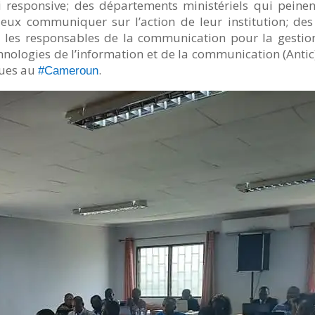
 responsive; des départements ministériels qui peinent
x communiquer sur l’action de leur institution; des 
et les responsables de la communication pour la gestio
hnologies de l’information et de la communication (Antic)
ques au
.
#Cameroun