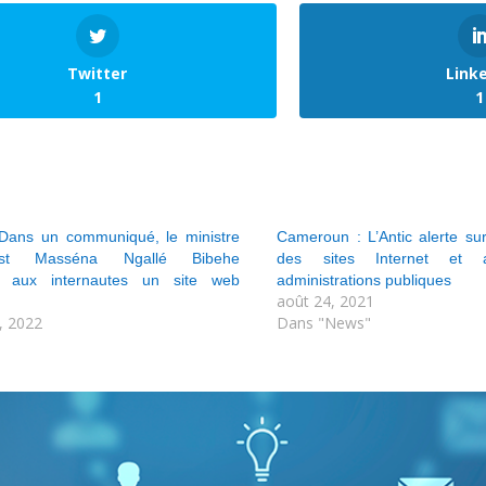
Twitter
Link
1
1
Dans un communiqué, le ministre
Cameroun : L’Antic alerte sur 
st Masséna Ngallé Bibehe
des sites Internet et a
 aux internautes un site web
administrations publiques
août 24, 2021
, 2022
Dans "News"
"