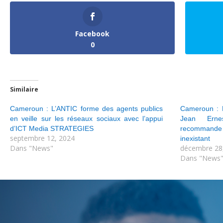
Facebook
0
Similaire
Cameroun : L’ANTIC forme des agents publics
Cameroun : 
en veille sur les réseaux sociaux avec l’appui
Jean Erne
d’ICT Media STRATEGIES
recommande
septembre 12, 2024
inexistant
Dans "News"
décembre 28
Dans "News