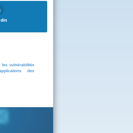
edIn
les vulnérabilités
pplications des