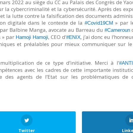
 mars 2022 au siège du CC au Palais des Congrès de Ya
sur la cybercriminalité et la cybersécurité. Après des ex
t la lutte contre la falsification des documents adminis
n digitale dans le contexte de la
» par 
#Covid19CM
par Balbine Manga, avocate au Barreau du
o
#Cameroun
s » par
, CEO d’
, j’ai donc eu l’honneu
Hamoji Hamoji
#ENIX
chniques et préalables pour mieux communiquer sur le
iplication de ce type d’initiative. Merci à l’
#ANT
étences avec les cadres de cette importante instituti
e des agents de l’Etat sur les problématiques de c
Twitter
Link