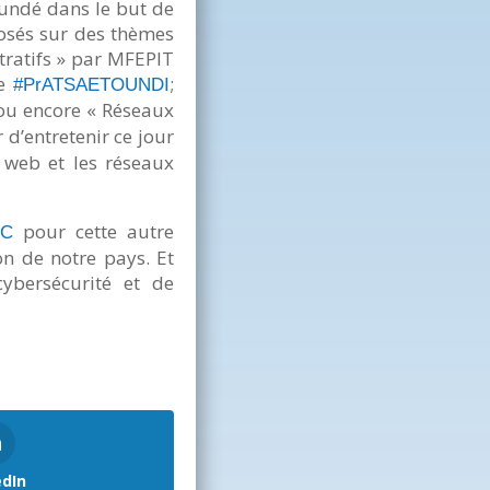
oundé dans le but de
posés sur des thèmes
tratifs » par MFEPIT
le
;
#PrATSAETOUNDI
u encore « Réseaux
r d’entretenir ce jour
 web et les réseaux
pour cette autre
IC
on de notre pays. Et
ybersécurité et de
edIn