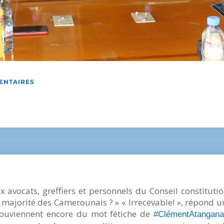
ENTAIRES
ux avocats, greffiers et personnels du Conseil constitut
 majorité des Camerounais ? » « Irrecevable! », répond un
souviennent encore du mot fétiche de
#ClémentAtangan