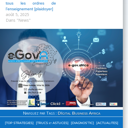
tous les ordres de
l’enseignement [plaidoyer]
août 5, 2025
Dans "News"
Naviguez par Tags :
DIgital Business Africa
[TOP STRATEGIES]
[TRUCS et ASTUCES]
[DIAGNOS’TIC]
[ACTUALITES]