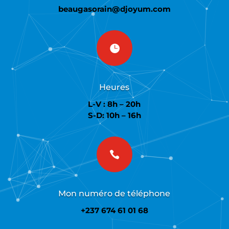
beaugasorain@djoyum.com

Heures
L-V : 8h – 20h
S-D: 10h – 16h

Mon numéro de téléphone
+237 674 61 01 68