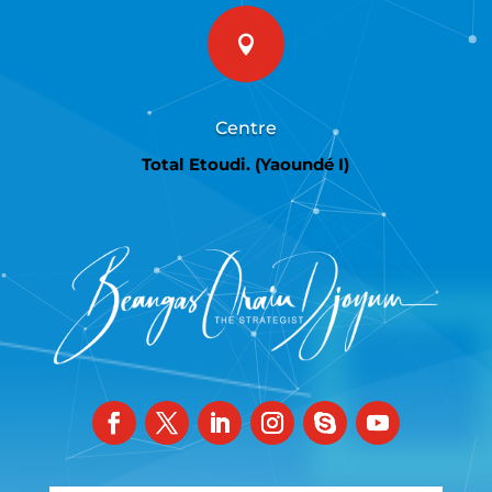

Centre
Total Etoudi. (Yaoundé I)