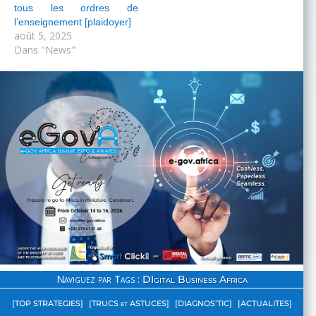
tous les ordres de
l’enseignement [plaidoyer]
août 5, 2025
Dans "News"
Naviguez par Tags :
DIgital Business Africa
[TOP STRATEGIES]
[TRUCS et ASTUCES]
[DIAGNOS’TIC]
[ACTUALITES]