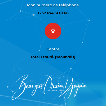
Mon numéro de téléphone
+237 674 61 01 68

Centre
Total Etoudi. (Yaoundé I)