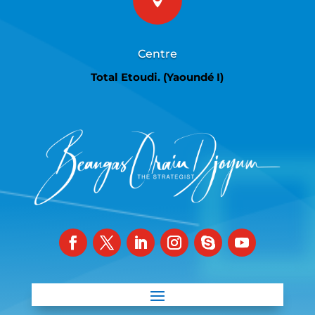

Centre
Total Etoudi. (Yaoundé I)