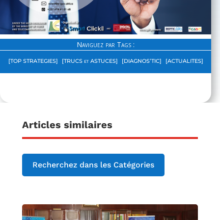
Naviguez par Tags :
[TOP STRATEGIES]
[TRUCS et ASTUCES]
[DIAGNOS’TIC]
[ACTUALITES]
Articles similaires
Recherchez dans les Catégories