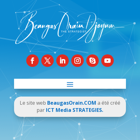
Le site web
BeaugasOrain.COM
a été créé
par
ICT Media STRATEGIES.