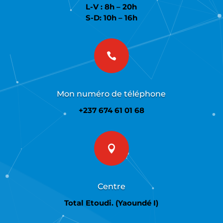
L-V : 8h – 20h
S-D: 10h – 16h

Mon numéro de téléphone
+237 674 61 01 68

Centre
Total Etoudi. (Yaoundé I)