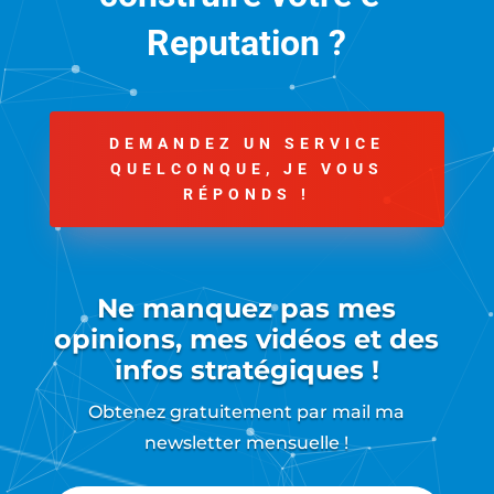
Reputation ?
DEMANDEZ UN SERVICE
QUELCONQUE, JE VOUS
RÉPONDS !
Ne manquez pas mes
opinions, mes vidéos et des
infos stratégiques !
Obtenez gratuitement par mail ma
newsletter mensuelle !