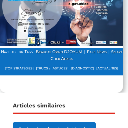
Naviguez par Tags :
|
|
Beaugas Orain DJOYUM
Fake News
Smart
Click Africa
[TOP STRATEGIES]
[TRUCS et ASTUCES]
[DIAGNOS’TIC]
[ACTUALITES]
Articles similaires