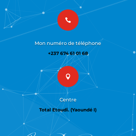

Mon numéro de téléphone
+237 674 61 01 68

Centre
Total Etoudi. (Yaoundé I)