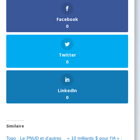
Facebook
0
Twitter
0
LinkedIn
0
Similaire
Togo : Le PNUD et d’autres
« 10 milliards $ pour l’IA » :