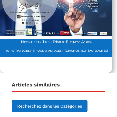
Naviguez par Tags :
DIgital Business Africa
[TOP STRATEGIES]
[TRUCS et ASTUCES]
[DIAGNOS’TIC]
[ACTUALITES]
Articles similaires
Recherchez dans les Catégories