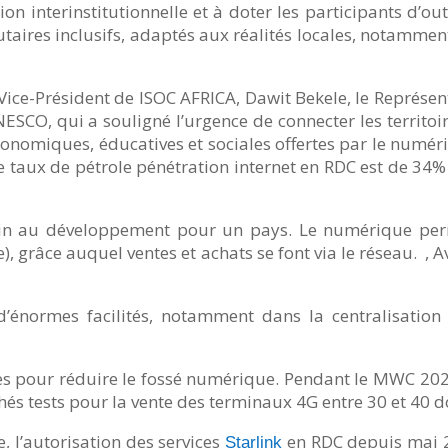
on interinstitutionnelle et à doter les participants d’ou
aires inclusifs, adaptés aux réalités locales, notamment
u Vice-Président de ISOC AFRICA, Dawit Bekele, le Représe
ESCO, qui a souligné l’urgence de connecter les territoir
conomiques, éducatives et sociales offertes par le numér
e taux de pétrole pénétration internet en RDC est de 34
frein au développement pour un pays. Le numérique pe
râce auquel ventes et achats se font via le réseau. , Ave
t d’énormes facilités, notamment dans la centralisatio
ises pour réduire le fossé numérique. Pendant le MWC 202
és tests pour la vente des terminaux 4G entre 30 et 40 do
 l’autorisation des services
en RDC depuis mai 2
Starlink