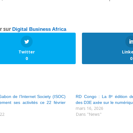
er sur
Digital Business Africa
Twitter
Link
0
0
Gabon de l’Internet Society (ISOC)
RD Congo : La 8ᵉ édition de 
llement ses activités ce 22 février
des D3E axée sur le numériqu
mars 16, 2026
022
Dans "News"
"