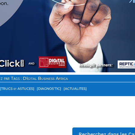
z par Tags :
DIgital Business Africa
[TRUCS et ASTUCES]
[DIAGNOS’TIC]
[ACTUALITES]
Recherchez dans les Ca