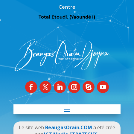
Centre
Total Etoudi. (Yaoundé I)
Le site web
BeaugasOrain.COM
a été créé