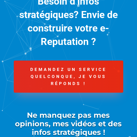
Besoin d’infos
stratégiques? Envie de
construire votre e-
Reputation ?
DEMANDEZ UN SERVICE
QUELCONQUE, JE VOUS
RÉPONDS !
Ne manquez pas mes
opinions, mes vidéos et des
infos stratégiques !