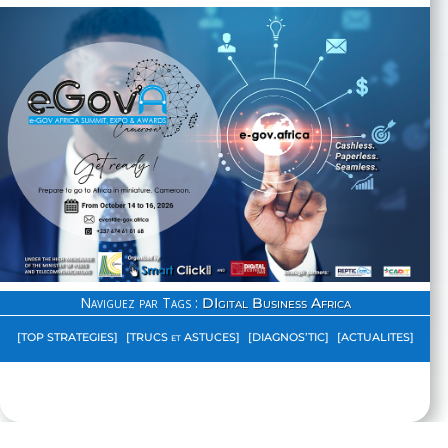
Naviguez par Tags :
DIgital Business Africa
[TOP STRATEGIES]
[TRUCS et ASTUCES]
[DIAGNOS’TIC]
[ACTUALITES]