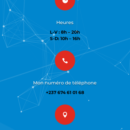

Heures
L-V : 8h – 20h
S-D: 10h – 16h

Mon numéro de téléphone
+237 674 61 01 68
