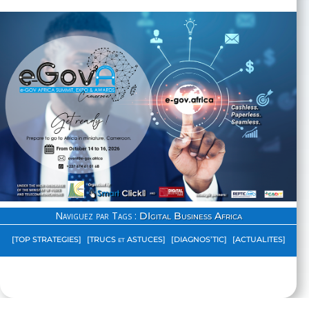
Naviguez par Tags :
DIgital Business Africa
[TOP STRATEGIES]
[TRUCS et ASTUCES]
[DIAGNOS’TIC]
[ACTUALITES]