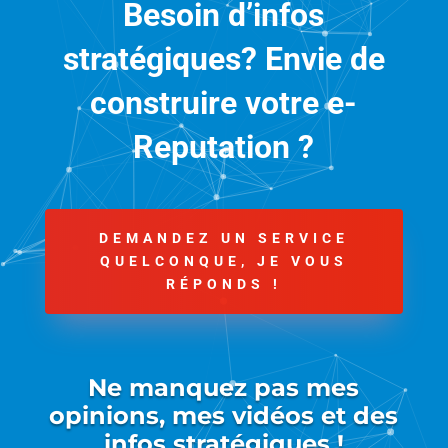
Besoin d’infos
stratégiques? Envie de
construire votre e-
Reputation ?
DEMANDEZ UN SERVICE
QUELCONQUE, JE VOUS
RÉPONDS !
Ne manquez pas mes
opinions, mes vidéos et des
infos stratégiques !