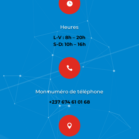

Heures
L-V : 8h – 20h
S-D: 10h – 16h

Mon numéro de téléphone
+237 674 61 01 68
