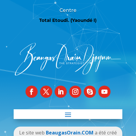
Centre
Total Etoudi. (Yaoundé I)
Le site web
BeaugasOrain.COM
a été créé