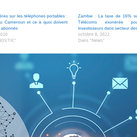
res sur les téléphones portables :
Zambie : La taxe de 16% su
 du Cameroun et ce à quoi doivent
Télécoms exonérée pou
s abonnés
investisseurs dans secteur de
2020
octobre 8, 2022
OS'TIC"
Dans "News"