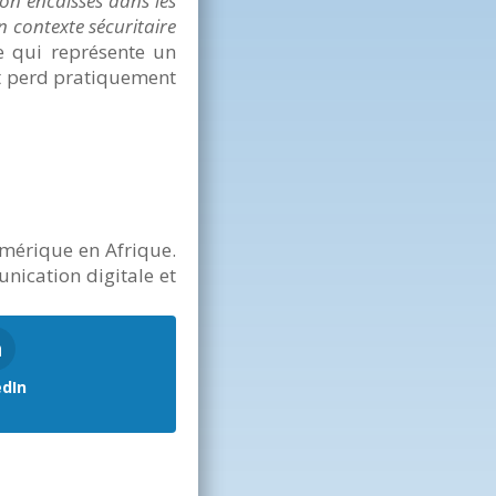
ron encaissés dans les
 contexte sécuritaire
e qui représente un
at perd pratiquement
umérique en Afrique.
nication digitale et
edIn