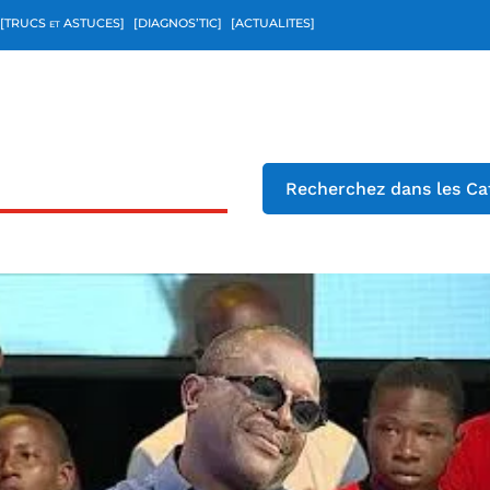
[TRUCS et ASTUCES]
[DIAGNOS’TIC]
[ACTUALITES]
Recherchez dans les Ca