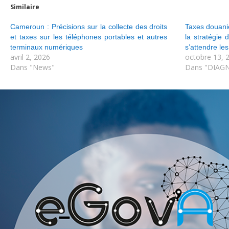
Similaire
Cameroun : Précisions sur la collecte des droits
Taxes douaniè
et taxes sur les téléphones portables et autres
la stratégie
terminaux numériques
s’attendre le
avril 2, 2026
octobre 13, 
Dans "News"
Dans "DIAGN