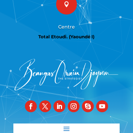

Centre
Total Etoudi. (Yaoundé I)