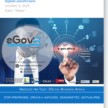
digitale panafricaine
octobre 4, 2025
Dans "News"
Naviguez par Tags :
DIgital Business Africa
[TOP STRATEGIES]
[TRUCS et ASTUCES]
[DIAGNOS’TIC]
[ACTUALITES]