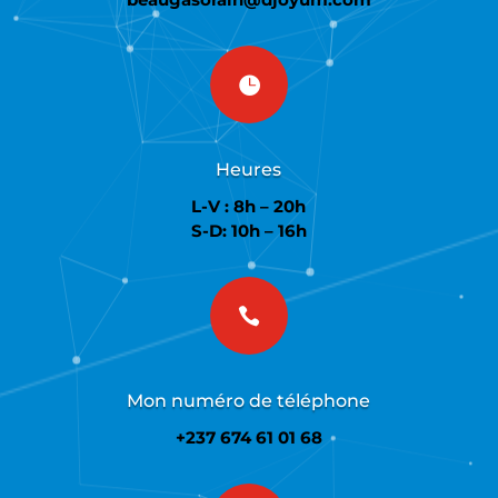

Heures
L-V : 8h – 20h
S-D: 10h – 16h

Mon numéro de téléphone
+237 674 61 01 68