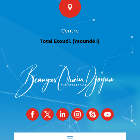

Centre
Total Etoudi. (Yaoundé I)