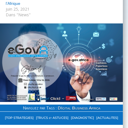
l’Afrique
juin 25, 2021
Dans "News"
Naviguez par Tags :
DIgital Business Africa
[TOP STRATEGIES]
[TRUCS et ASTUCES]
[DIAGNOS’TIC]
[ACTUALITES]