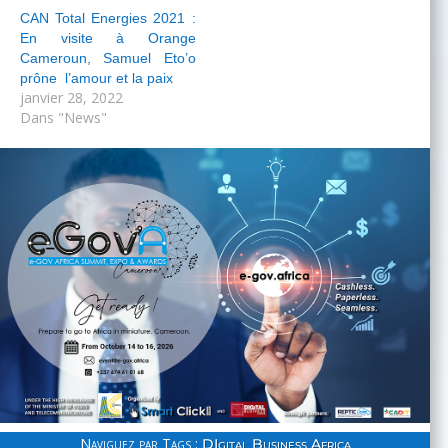
CAN Total Energies 2021 :
En visite à Orange
Cameroun, Samuel Eto’o
prône l’amour et la paix
janvier 28, 2022
Dans "News"
Naviguez par Tags :
DIgital Business Africa