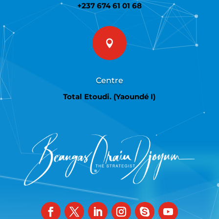
+237 674 61 01 68

Centre
Total Etoudi. (Yaoundé I)