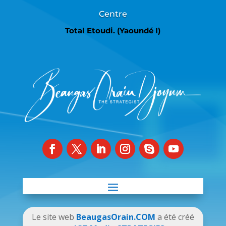
Centre
Total Etoudi. (Yaoundé I)
Le site web
BeaugasOrain.COM
a été créé