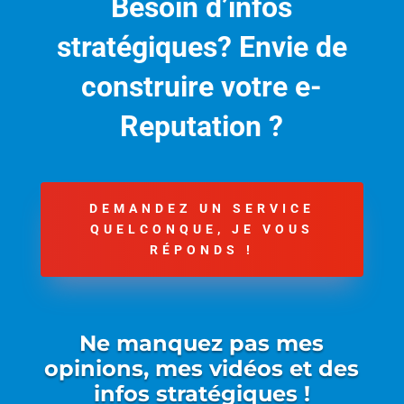
Besoin d’infos
stratégiques? Envie de
construire votre e-
Reputation ?
DEMANDEZ UN SERVICE
QUELCONQUE, JE VOUS
RÉPONDS !
Ne manquez pas mes
opinions, mes vidéos et des
infos stratégiques !