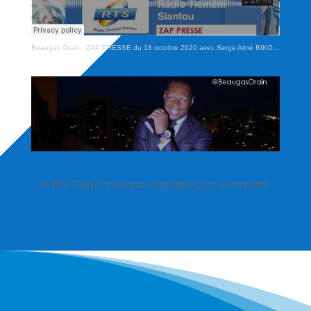
Beaugas Orain
·
ZAP PRESSE du 18 octobre 2020 avec Serge Aimé BIKOI et Beaugas Orain DJOYUM
Le flux Twitter n’est pas disponible pour le moment.