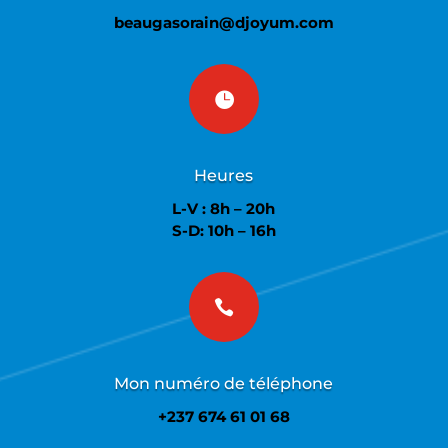
beaugasorain@djoyum.com

Heures
L-V : 8h – 20h
S-D: 10h – 16h

Mon numéro de téléphone
+237 674 61 01 68