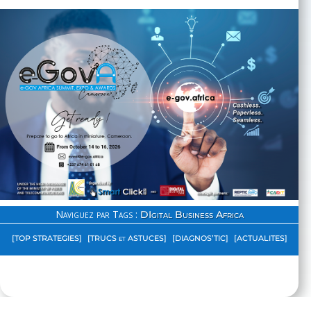
Naviguez par Tags :
DIgital Business Africa
[TOP STRATEGIES]
[TRUCS et ASTUCES]
[DIAGNOS’TIC]
[ACTUALITES]