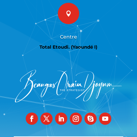

Centre
Total Etoudi. (Yaoundé I)