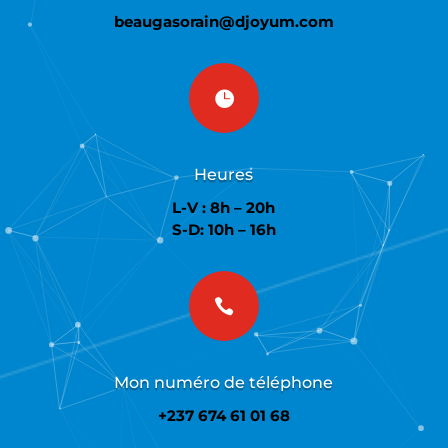
beaugasorain@djoyum.com

Heures
L-V : 8h – 20h
S-D: 10h – 16h

Mon numéro de téléphone
+237 674 61 01 68