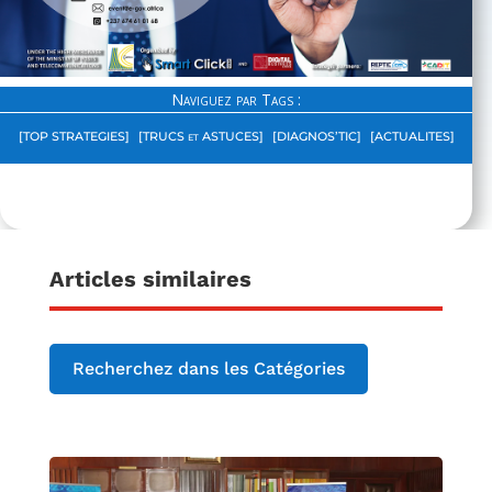
Naviguez par Tags :
[TOP STRATEGIES]
[TRUCS et ASTUCES]
[DIAGNOS’TIC]
[ACTUALITES]
Articles similaires
Recherchez dans les Catégories