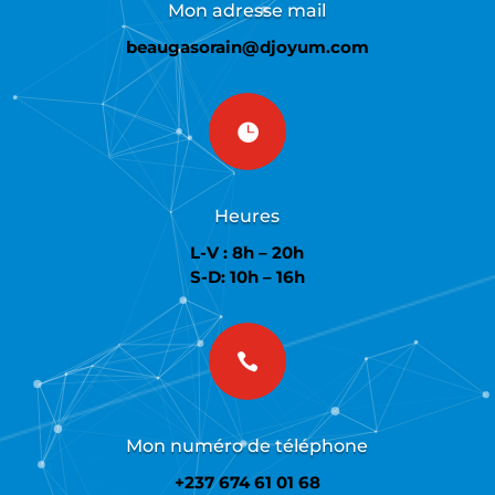
Mon adresse mail
beaugasorain@djoyum.com

Heures
L-V : 8h – 20h
S-D: 10h – 16h

Mon numéro de téléphone
+237 674 61 01 68