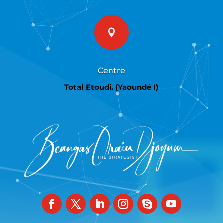

Centre
Total Etoudi. (Yaoundé I)