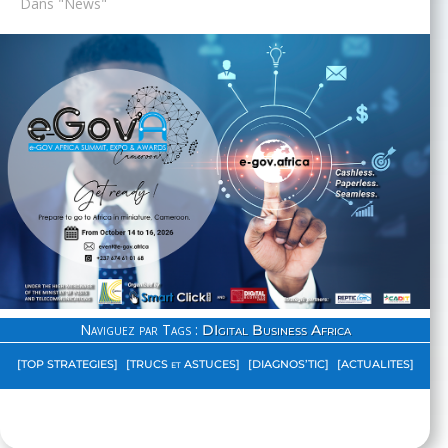
Dans "News"
Naviguez par Tags :
DIgital Business Africa
[TOP STRATEGIES]
[TRUCS et ASTUCES]
[DIAGNOS’TIC]
[ACTUALITES]