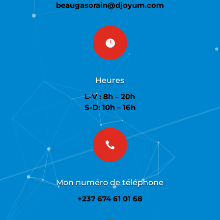
beaugasorain@djoyum.com

Heures
L-V : 8h – 20h
S-D: 10h – 16h

Mon numéro de téléphone
+237 674 61 01 68