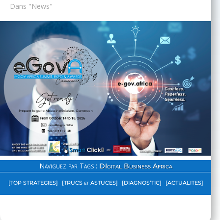
Dans "News"
Naviguez par Tags :
DIgital Business Africa
[TOP STRATEGIES]
[TRUCS et ASTUCES]
[DIAGNOS’TIC]
[ACTUALITES]