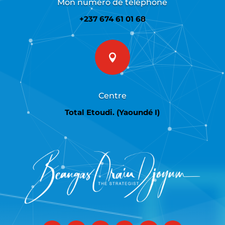
Mon numéro de téléphone
+237 674 61 01 68

Centre
Total Etoudi. (Yaoundé I)