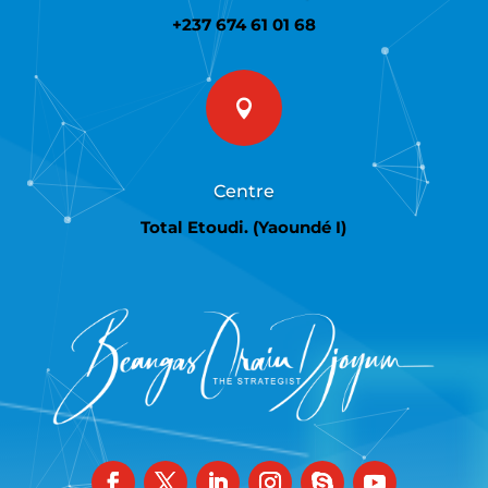
+237 674 61 01 68

Centre
Total Etoudi. (Yaoundé I)