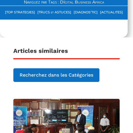
Naviguez par Tags :
DIgital Business Africa
[TOP STRATEGIES]
[TRUCS et ASTUCES]
[DIAGNOS’TIC]
[ACTUALITES]
Articles similaires
Recherchez dans les Catégories