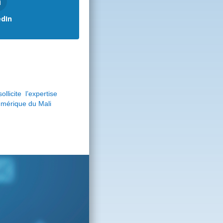
edIn
licite l’expertise
umérique du Mali