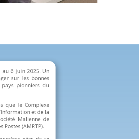
 au 6 juin 2025. Un
nger sur les bonnes
es pays pionniers du
les que le Complexe
’Information et de la
Société Malienne de
es Postes (AMRTP).
concrètes nées de ce