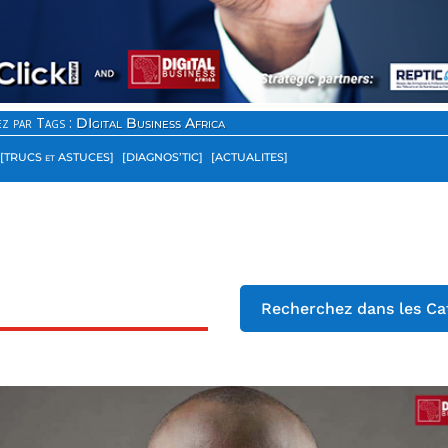
z par Tags :
DIgital Business Africa
[TRUCS et ASTUCES]
[DIAGNOS’TIC]
[ACTUALITES]
Recherchez dans les Ca