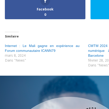
Facebook
0
Similaire
Internet : Le Mali gagne en expérience au
CMTM 2024 : 
Forum communautaire ICANN79
numérique à 
mars 8, 2024
Barcelone
Dans "News"
février 28, 2
Dans "News