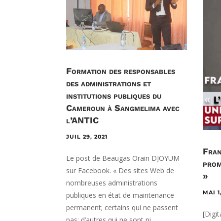
Formation des responsables
des administrations et
institutions publiques du
Cameroun à Sangmelima avec
l’ANTIC
JUIL 29, 2021
Fran
Le post de Beaugas Orain DJOYUM
prom
sur Facebook. « Des sites Web de
»
nombreuses administrations
MAI 1
publiques en état de maintenance
permanent; certains qui ne passent
[Digi
pas; d’autres qui ne sont ni