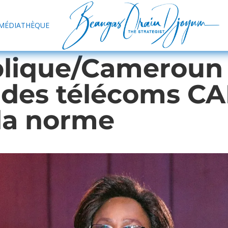
MÉDIATHÈQUE
blique/Cameroun 
r des télécoms C
 la norme