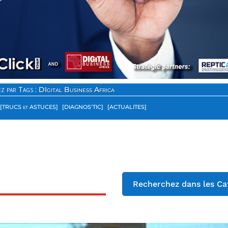
z par Tags :
DIgital Business Africa
[TRUCS et ASTUCES]
[DIAGNOS’TIC]
[ACTUALITES]
Recherchez dans les Ca