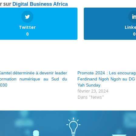
er sur
Digital Business Africa
Twitter
Link
0
0
amtel déterminée à devenir leader
Promote 2024 : Les encoura
formation numérique au Sud du
Ferdinand Ngoh Ngoh au DG 
2030
Yah Sunday
février 23, 2024
"
Dans "News"