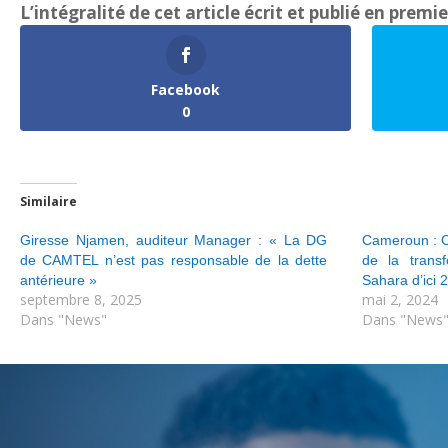
L’intégralité de cet article écrit et publié en premi
Facebook
0
Similaire
Giresse Njamen, auditeur Manager : « La DG
Cameroun : C
de CAMTEL n’est pas responsable de la dette
de la trans
antérieure »
Sahara d’ici 
septembre 8, 2025
mai 2, 2024
Dans "News"
Dans "News