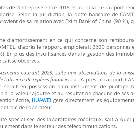
tes de l’entreprise entre 2015 et au-delà. Le rapport ren
eprise. Selon la juridiction, la dette bancaire de CAMT
ovient de sa relation avec Exim Bank of China (90 %), qui
ome d’amortissement en ce qui concerne son rembours
s. CAMTEL, d’après le rapport, emploierait 3630 personnes
). En plus des insuffisances dans la gestion des immobil
 caisse observés.
stements courant 2023, suite aux observations de la miss
de l’absence de repères financiers
». D’après ce rapport, C
se serait en possession d’un instrument de pilotage 
on à la valeur ajoutée et au résultat de chacune de ses a
ntion écrite,
gère directement les équipements
HUAWEI
ontrôle de l’opérateur.
té spécialisée des laboratoires médicaux, sait à quel po
eulement dans le secteur des télécommunications.