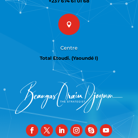
+237 674 61 01 68

Centre
Total Etoudi. (Yaoundé I)