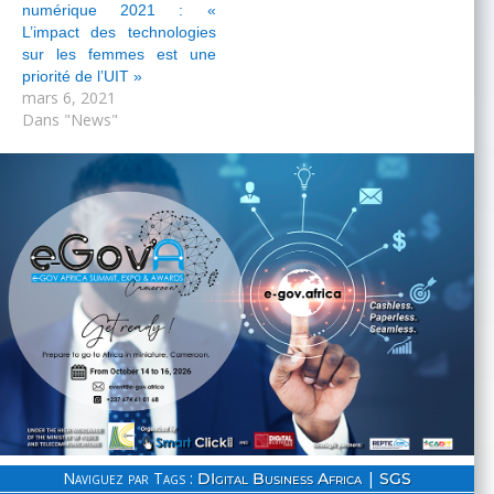
numérique 2021 : «
L’impact des technologies
sur les femmes est une
priorité de l’UIT »
mars 6, 2021
Dans "News"
Naviguez par Tags :
|
DIgital Business Africa
SGS