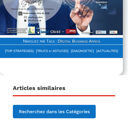
Naviguez par Tags :
DIgital Business Africa
[TOP STRATEGIES]
[TRUCS et ASTUCES]
[DIAGNOS’TIC]
[ACTUALITES]
Articles similaires
Recherchez dans les Catégories