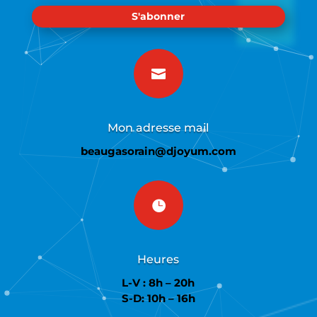
S'abonner

Mon adresse mail
beaugasorain@djoyum.com

Heures
L-V : 8h – 20h
S-D: 10h – 16h