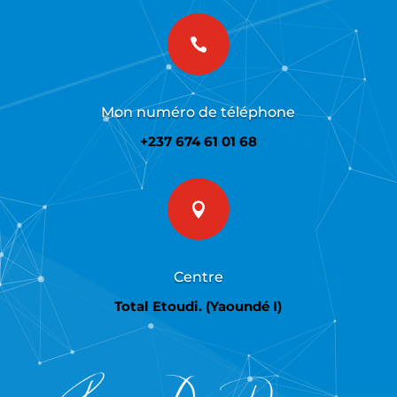

Mon numéro de téléphone
+237 674 61 01 68

Centre
Total Etoudi. (Yaoundé I)