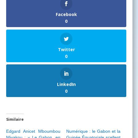
Facebook
0
Twitter
0
LinkedIn
0
Similaire
Edgard Anicet Mboumbou
Numérique : le Gabon et la
Miyakou : « Le Gabon, en
Guinée Équatoriale scellent