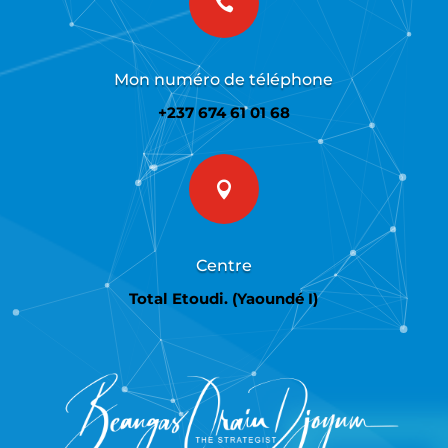

Mon numéro de téléphone
+237 674 61 01 68

Centre
Total Etoudi. (Yaoundé I)