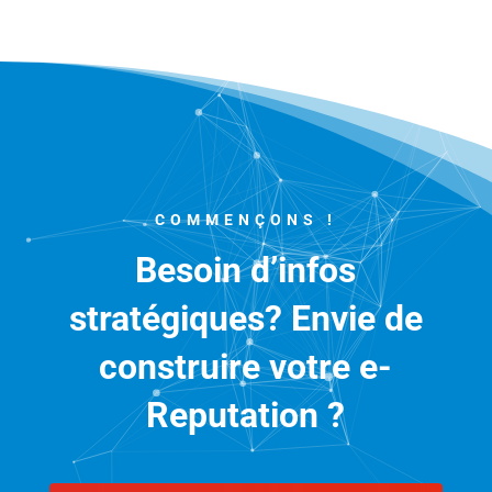
COMMENÇONS !
Besoin d’infos
stratégiques? Envie de
construire votre e-
Reputation ?