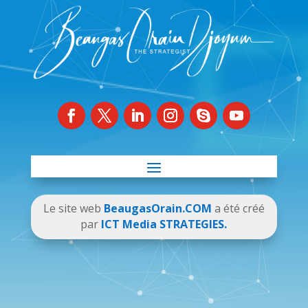
Le site web
BeaugasOrain.COM
a été créé
par
ICT Media STRATEGIES.