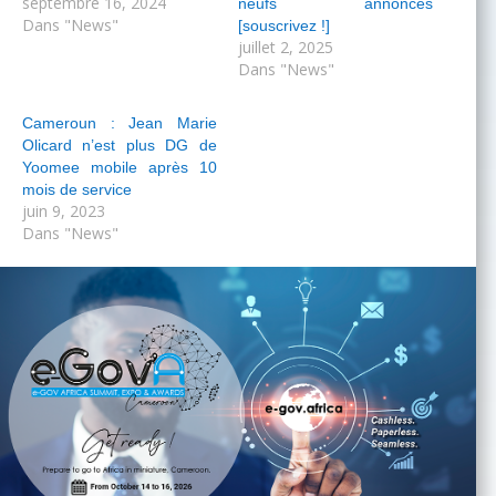
septembre 16, 2024
neufs annoncés
Dans "News"
[souscrivez !]
juillet 2, 2025
Dans "News"
Cameroun : Jean Marie
Olicard n’est plus DG de
Yoomee mobile après 10
mois de service
juin 9, 2023
Dans "News"