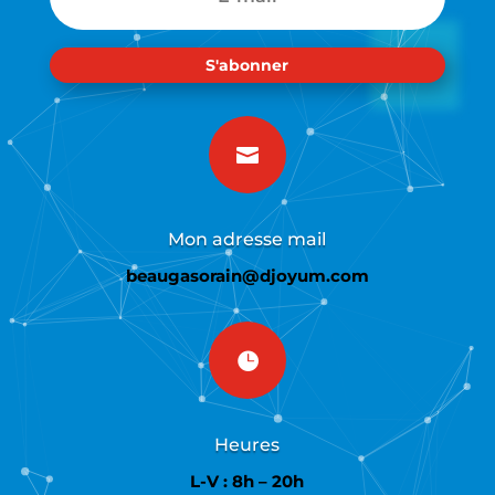
S'abonner

Mon adresse mail
beaugasorain@djoyum.com

Heures
L-V : 8h – 20h