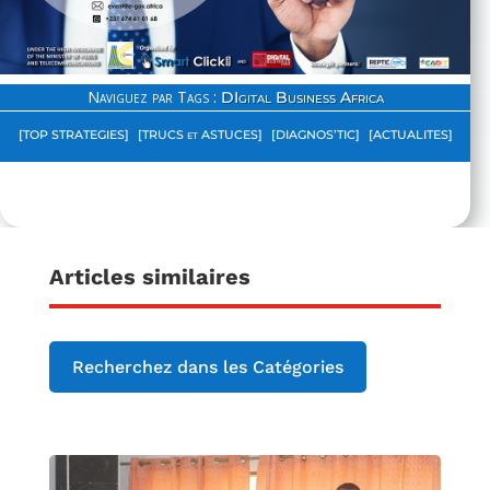
Naviguez par Tags :
DIgital Business Africa
[TOP STRATEGIES]
[TRUCS et ASTUCES]
[DIAGNOS’TIC]
[ACTUALITES]
Articles similaires
Recherchez dans les Catégories