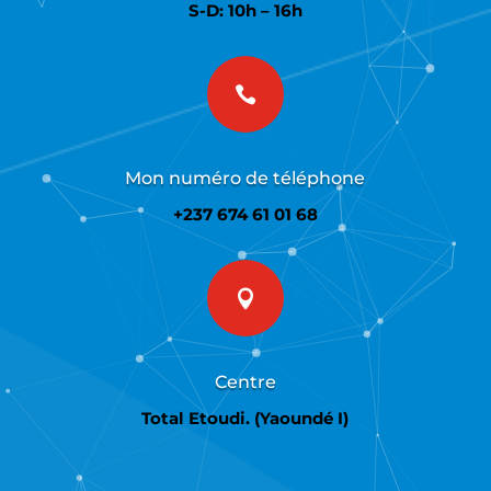
S-D: 10h – 16h

Mon numéro de téléphone
+237 674 61 01 68

Centre
Total Etoudi. (Yaoundé I)