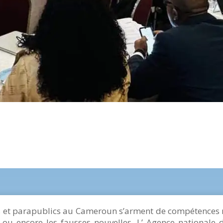
s et parapublics au Cameroun s’arment de compétences n
s ou encore les fausses nouvelles. L’ Agence nationale