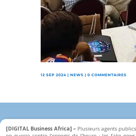
12 SEP 2024
|
NEWS
|
0 COMMENTAIRES
[DIGITAL Business Africa] –
Plusieurs agents public
en guerre contre l’ennemi de l’heure : les fake new