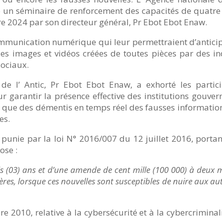
e un séminaire de renforcement des capacités de quatre
e 2024 par son directeur général, Pr Ebot Ebot Enaw.
ommunication numérique qui leur permettraient d’anticipe
r les images et vidéos créées de toutes pièces par des i
ociaux.
e l’ Antic, Pr Ebot Ebot Enaw, a exhorté les particip
arantir la présence effective des institutions gouver
 que des démentis en temps réel des fausses information
es.
 punie par la loi N° 2016/007 du 12 juillet 2016, porta
ose :
s (03) ans et d’une amende de cent mille (100 000) à deux m
es, lorsque ces nouvelles sont susceptibles de nuire aux au
e 2010, relative à la cybersécurité et à la cybercrimina