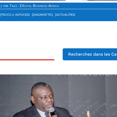
z par Tags :
DIgital Business Africa
[TRUCS et ASTUCES]
[DIAGNOS’TIC]
[ACTUALITES]
Recherchez dans les Ca