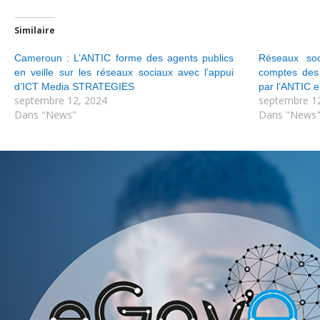
Similaire
Cameroun : L’ANTIC forme des agents publics
Réseaux so
en veille sur les réseaux sociaux avec l’appui
comptes des 
d’ICT Media STRATEGIES
par l’ANTIC 
septembre 12, 2024
septembre 1
Dans "News"
Dans "News