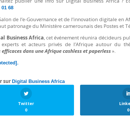
itez publier une info sur Digital Business Africa ? Ec
 01 68
alon de l’e-Gouvernance et de l’innovation digitale en Af
haut patronage du Ministère camerounais des Postes et 
tal Business Africa
, cet événement réunira décideurs pu
s, experts et acteurs privés de l’Afrique autour du t
cs efficaces dans une Afrique cashless et paperless
».
otected]
.
er sur
Digital Business Africa
Twitter
Link
0
0