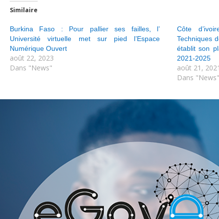
Similaire
Burkina Faso : Pour pallier ses failles, l’
Côte d’ivoi
Université virtuelle met sur pied l’Espace
Techniques d
Numérique Ouvert
établit son 
août 22, 2023
2021-2025
Dans "News"
août 21, 202
Dans "News