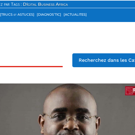
z par Tags :
DIgital Business Africa
[TRUCS et ASTUCES]
[DIAGNOS’TIC]
[ACTUALITES]
Recherchez dans les Ca