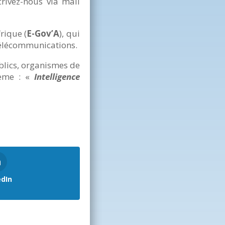
rivez-nous via mail
rique (
E-Gov’A
), qui
Télécommunications.
blics, organismes de
hème : «
Intelligence
edIn