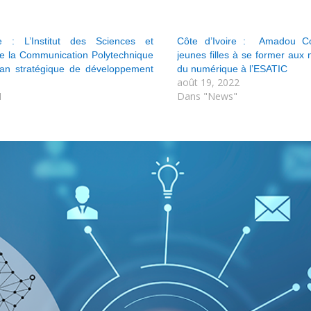
re : L’Institut des Sciences et
Côte d’Ivoire : Amadou Cou
e la Communication Polytechnique
jeunes filles à se former aux 
plan stratégique de développement
du numérique à l’ESATIC
août 19, 2022
1
Dans "News"
"